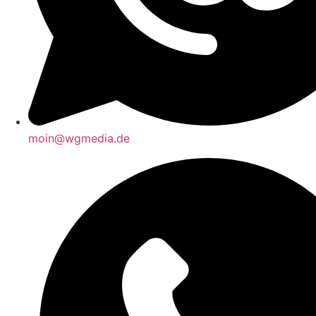
moin@wgmedia.de