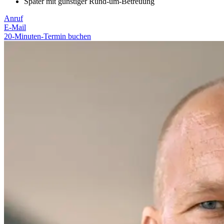
Später mit günstiger Rund-um-Betreuung
Anruf
E-Mail
20-Minuten-Termin buchen