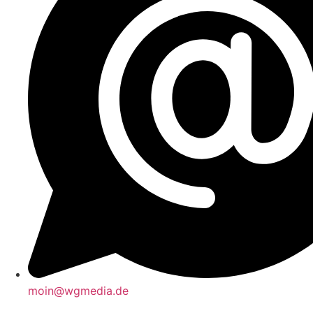
moin@wgmedia.de